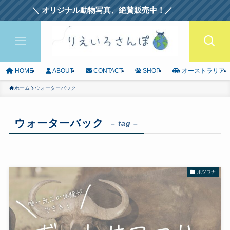
＼ オリジナル動物写真、絶賛販売中！／
HOME
ABOUT
CONTACT
SHOP
オーストラリア
ホーム
ウォーターバック
ウォーターバック
– tag –
ボツワナ