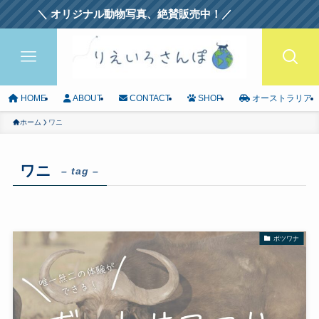
 オリジナル動物写真、絶賛販売中！／
HOME
ABOUT
CONTACT
SHOP
オーストラリア
ホーム
ワニ
ワニ
– tag –
ボツワナ