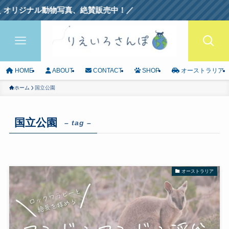
ジナル動物写真、絶賛販売中！／
HOME
ABOUT
CONTACT
SHOP
オーストラリア
ホーム
国立公園
国立公園
– tag –
オーストラリア